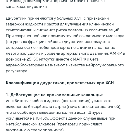
3. Блокада реабсорбции первичной мочи в почечных
канальцах: диуретики.
Диуретики применяются у больных ХСН с признаками
задержки жидкости и застоя для улучшения клинической
симптоматики и снижения риска повторных госпитализаций.
При сохраненной или промежуточной сократимости миокарда
(по уровню фракции выброса) диуретики используют с
осторожностью, чтобы чрезмерно не снизить наполнение
левого желудочка и уровень артериального давления. АМКР в
дозировке 25–50 мг/сутки вместе с ИАПФ и бета-
адреноблокаторами назначают в качестве нейрогуморального
регулятора.
Классификация диуретиков, применяемых при ХСН
1. Действующие на проксимальные канальцы:
ингибиторы карбоангидразы (ацетазоламид) усиливают
выделение бикарбоната натрия (моча становится щелочной),
что способствует выведению калия и воды. Диурез
усиливается на 10-15%. Эффект в данном случае выше при
метаболическом алкалозе (препараты подкисляют
внутреннюю среду организма).