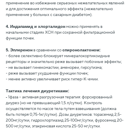
применение во избежание серьезных нежелательных явлений
и для достижения оптимального эффекта (нежелательно
применение у больных с сахарным диабетом).
4.
Индапамид и хлорталидон
можно применять в
начальными стадиях ХСН при сохранной фильтрационной
функции почек.
5.
Эплеренон
в сравнении со
спиронолактоном:
- более селективно блокирует минералокортикоидные
рецепторы и значительно реже вызывает побочные эффекты;
- не вызывает гинекомастии, аменореи, гирсутизма;
- реже вызывает ухудшение функции почек;
- менее активно увеличивает риск гипер-К-емии.
Тактика лечения диуретиками:
-
1фаза – активная разгрузочная терапия: форсированный
диурез (но не превышающий 1,5 л/сутки). Контроль
осуществляется по массе тела путем взвешивания (должна
быть потеря 0,75-1кг/сутки). Дозы диуретиков: торасемид 2,5-
200мг/сутки, гидрохлортиазид 25-100мг/сутки, фуросемид 20-
500 мг/сутки, этакриновая кислота 25-50 мг/сутки.