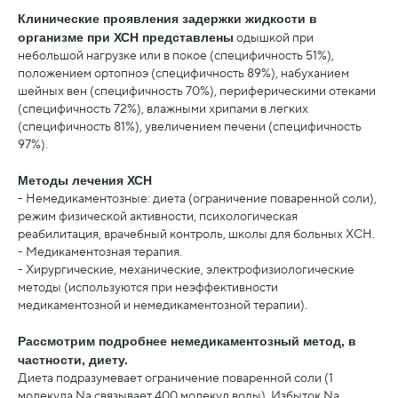
Клинические проявления задержки жидкости в
организме при ХСН представлены
одышкой при
небольшой нагрузке или в покое (специфичность 51%),
положением ортопноэ (специфичность 89%), набуханием
шейных вен (специфичность 70%), периферическими отеками
(специфичность 72%), влажными хрипами в легких
(специфичность 81%), увеличением печени (специфичность
97%).
Методы лечения ХСН
- Немедикаментозные: диета (ограничение поваренной соли),
режим физической активности, психологическая
реабилитация, врачебный контроль, школы для больных ХСН.
- Медикаментозная терапия.
- Хирургические, механические, электрофизиологические
методы (используются при неэффективности
медикаментозной и немедикаментозной терапии).
Рассмотрим подробнее немедикаментозный метод, в
частности, диету.
Диета подразумевает ограничение поваренной соли (1
молекула Na связывает 400 молекул воды). Избыток Na