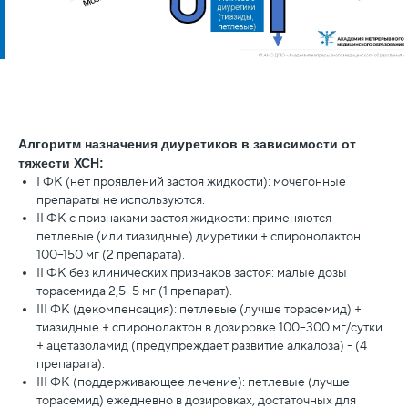
Алгоритм назначения диуретиков в зависимости от
тяжести ХСН:
I ФК (нет проявлений застоя жидкости): мочегонные
препараты не используются.
II ФК с признаками застоя жидкости: применяются
петлевые (или тиазидные) диуретики + спиронолактон
100–150 мг (2 препарата).
II ФК без клинических признаков застоя: малые дозы
торасемида 2,5–5 мг (1 препарат).
III ФК (декомпенсация): петлевые (лучше торасемид) +
тиазидные + спиронолактон в дозировке 100–300 мг/сутки
+ ацетазоламид (предупреждает развитие алкалоза) - (4
препарата).
III ФК (поддерживающее лечение): петлевые (лучше
торасемид) ежедневно в дозировках, достаточных для