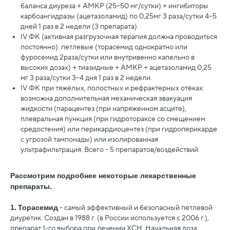
баланса диуреза + АМКР (25–50 мг/сутки) + ингибиторы
карбоангидразы (ацетазоламид) по 0,25мг 3 раза/сутки 4–5
дней 1 раз в 2 недели (3 препарата).
IV ФК (активная разгрузочная терапия должна проводиться
постоянно): петлевые (торасемид однократно или
фуросемид 2раза/сутки или внутривенно капельно в
высоких дозах) + тиазидные + АМКР + ацетазоламид 0,25
мг 3 раза/сутки 3–4 дня 1 раз в 2 недели.
IV ФК при тяжёлых, полостных и рефрактерных отёках:
возможна дополнительная механическая эвакуация
жидкости (парацентез (при напряженном асците),
плевральная пункция (при гидротораксе со смещением
средостения) или перикардиоцентез (при гидроперикарде
с угрозой тампонады) или изолированная
ультрафильтрация. Всего - 5 препаратов/воздействий.
Рассмотрим подробнее некоторые лекарственные
препараты.
1.
Торасемид
- самый эффективный и безопасный петлевой
диуретик. Создан в 1988 г. (в России используется с 2006 г.),
препарат 1-го выбора при лечении ХСН. Начальная доза