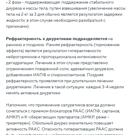
-
2 фаза – поддерживающая: поддержание стабильного
диуреза и массы тела, путем взвешивания (увеличение массы
тела на 2 кг за 3 дня обычно является результатом задержки
жидкости, в этом случае необходимо разобраться с
причинами).
Рефрактерность к диуретикам подразделяется
на
раннюю и позднюю. Ранняя рефрактерность (торможение
эффекта) является результатом гиперактивности
нейрогормонов и пропорциональна интенсивности
дегидратации. Лечение в этом случае представлено
ограничением поваренной соли, адекватным диурезом,
добавлением ИАПФ и спиронолактонов. Поздняя
рефрактерность проявляется при длительном лечении
диуретиками. Лечение в такой ситуации: каждые 3-4 недели
менять активные диуретики.
Напомним, что применение салуретиков всегда должно
сочетаться с приемом блокаторов РААС (ИАПФ, сартанов,
АМКР) и К-сберегающих препаратов (АМКР, реже –
триамтерен). Обильный диурез значительно повышает
активность РААС. Опасность гиперактивации РААС должна