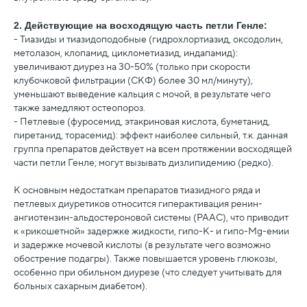
2. Действующие на восходящую часть петли Генле:
- Тиазиды и тиазидоподобные (гидрохлортиазид, оксодолин,
метолазон, клопамид, циклометиазид, индапамид):
увеличивают диурез на 30-50% (только при скорости
клубочковой фильтрации (СКФ) более 30 мл/минуту),
уменьшают выведение кальция с мочой, в результате чего
также замедляют остеопороз.
- Петлевые (фуросемид, этакриновая кислота, буметанид,
пиретанид, торасемид): эффект наиболее сильный, т.к. данная
группа препаратов действует на всем протяжении восходящей
части петли Генле; могут вызывать дизлипидемию (редко).
К основным недостаткам препаратов тиазидного ряда и
петлевых диуретиков относится гиперактивация ренин-
ангиотензин-альдостероновой системы (РААС), что приводит
к «рикошетной» задержке жидкости, гипо-К- и гипо-Мg-емии
и задержке мочевой кислоты (в результате чего возможно
обострение подагры). Также повышается уровень глюкозы,
особенно при обильном диурезе (что следует учитывать для
больных сахарным диабетом).