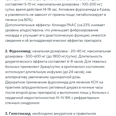
составляет 5-10 мг, максимальная дозировка - 100-200 мг/
сутки, время действия 14-18 час. Активнее фуросемида в 4 раза,
а усвояемость не зависит от приема пищи; метаболизирует в
печени (на 80%).
Дополнительные эффекты: блокада РААС (на 23% снижает
уровень альдостерона, что уменьшает фиброзирование
мокарда и улучшает его диастолическую функцию; имеются
сведения и об антиадренергических эффектах препарата.
2.
Фуросемид:
начальная дозировка - 20–40 мг, максимальная
дозировка - 500–600 мг (до 1800 мг/сутки). Длительность
диуретического эффекта составляет 6-8 часов. Для тяжелых
больных применяют 2раза/сутки, в критических состояниях
используют длительную инфузию (до 24 часов), как
альтернативу увеличению однократной дозы.
Двукратное применение фуросемида для лечения ХСН на
практике затруднительно (активный диурез в ночные часы
после второй дозы препарата) и выполнимо лишь у больных с
сердечной недостаточностью III–IV ФК с рефрактерным
отечным синдромом.
3.
Гипотиазид
: необходимо аккуратное и правильное