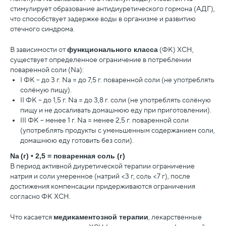
стимулирует образование антидиуретического гормона (АДГ),
что способствует задержке воды в организме и развитию
отечного синдрома.
В зависимости от
функционального класса
(ФК) ХСН,
существует определенное ограничение в потреблении
поваренной соли (Na):
I ФК – до 3 г. Na = до 7,5 г. поваренной соли (не употреблять
солёную пищу).
II ФК – до 1,5 г. Nа = до 3,8 г. соли (не употреблять солёную
пищу и не досаливать домашнюю еду при приготовлении).
III ФК – менее 1 г. Na = менее 2,5 г. поваренной соли
(употреблять продукты с уменьшенным содержанием соли,
домашнюю еду готовить без соли).
Na
(г) • 2,5 = поваренная соль (г)
В период активной диуретической терапии ограничение
натрия и соли умеренное (натрий <3 г, соль <7 г), после
достижения компенсации придерживаются ограничения
согласно ФК ХСН.
Что касается
медикаментозной терапии
, лекарственные