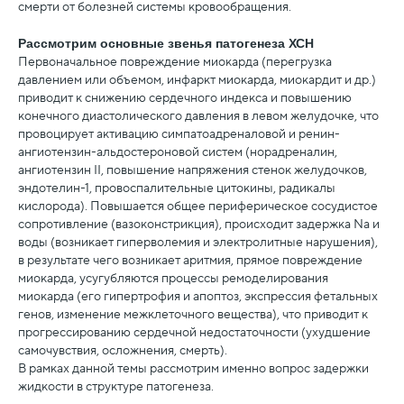
смерти от болезней системы кровообращения.
Рассмотрим основные звенья патогенеза ХСН
Первоначальное повреждение миокарда (перегрузка
давлением или объемом, инфаркт миокарда, миокардит и др.)
приводит к снижению сердечного индекса и повышению
конечного диастолического давления в левом желудочке, что
провоцирует активацию симпатоадреналовой и ренин-
ангиотензин-альдостероновой систем (норадреналин,
ангиотензин II, повышение напряжения стенок желудочков,
эндотелин-1, провоспалительные цитокины, радикалы
кислорода). Повышается общее периферическое сосудистое
сопротивление (вазоконстрикция), происходит задержка Nа и
воды (возникает гиперволемия и электролитные нарушения),
в результате чего возникает аритмия, прямое повреждение
миокарда, усугубляются процессы ремоделирования
миокарда (его гипертрофия и апоптоз, экспрессия фетальных
генов, изменение межклеточного вещества), что приводит к
прогрессированию сердечной недостаточности (ухудшение
самочувствия, осложнения, смерть).
В рамках данной темы рассмотрим именно вопрос задержки
жидкости в структуре патогенеза.