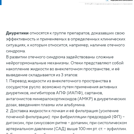
Диуретики
относятся к группе препаратов, доказавших свою
эффективность и применяемых в определенных клинических
ситуациях, к которым относится, например, наличие отечного
синдрома.
В развитии отечного синдрома задействованы сложные
нейрогормональные механизмы. Отеки представляют собой
накопление жидкости во внеклеточном пространстве, и её
выведение складывается из 3 этапов:
1. Перевод жидкости из внеклеточного пространства в
сосудистое русло: возможно путем применения активных
диуретиков, ингибиторов АПФ (ИАПФ), сартанов,
антагонистов минералокортикоидов (АМКР) в диуретических
дозах, введением плазмы или альбумина.
2. Доставка жидкости к почкам и её фильтрация (усиление
почечной фильтрации): при фибрилляции предсердий (ФП) –
дигоксин, при синусовом ритме – допамин, при систолическом
артериальном давлении (САД) выше 100 мм рт. ст. – эуфиллин.