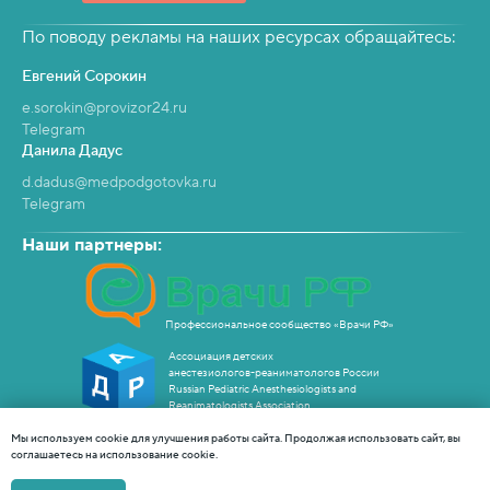
По поводу рекламы на наших ресурсах обращайтесь:
Евгений Сорокин
e.sorokin@provizor24.ru
Telegram
Данила Дадус
d.dadus@medpodgotovka.ru
Telegram
Наши партнеры:
Профессиональное сообщество «Врачи РФ»
Ассоциация детских
анестезиологов-реаниматологов России
Russian Pediatric Anesthesiologists and
Reanimatologists Association
Отправляя заявки с этого сайта вы вы принимаете
Мы используем cookie для улучшения работы сайта. Продолжая использовать сайт, вы
условия
Положения
и даёте
Согласие
на обработку
соглашаетесь на использование cookie.
персональных данных.
Информация, указанная на сайте, не является