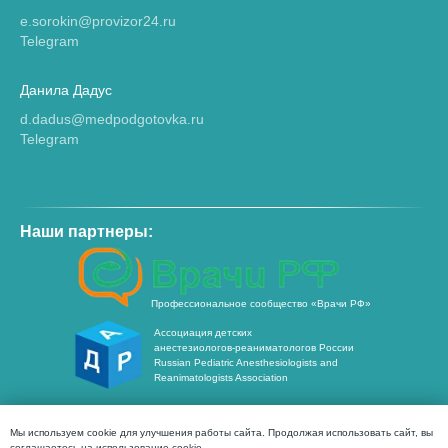
e.sorokin@provizor24.ru
Telegram
Данила Дадус
d.dadus@medpodgotovka.ru
Telegram
Наши партнеры:
Профессиональное сообщество «Врачи РФ»
Ассоциация детских
анестезиологов-реаниматологов России
Russian Pediatric Anesthesiologists and
Reanimatologists Association
Отправляя заявки с этого сайта вы вы принимаете
Мы используем cookie для улучшения работы сайта. Продолжая использовать сайт, вы
условия
Положения
и даёте
Согласие
на обработку
соглашаетесь на использование cookie.