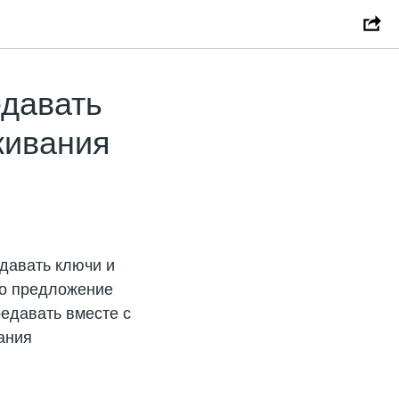
едавать
живания
давать ключи и
но предложение
едавать вместе с
ания