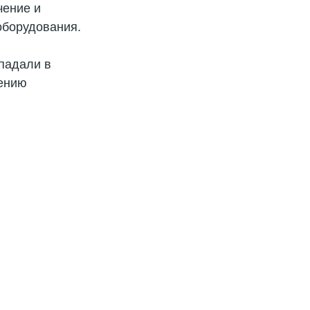
чение и
оборудования.
опадали в
рению