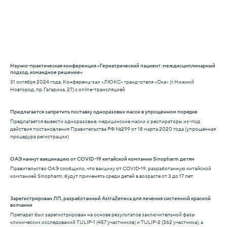
Научно-практическая конференция «Гериатрический пациент: междисциплинарный
подход, командное решение»
31 октября 2024 года, Конференц-зал «ЛЮКС» гранд-отеля «Ока» (г. Нижний
Новгород, пр. Гагарина, 27) с online-трансляцией
Предлагается запретить поставку одноразовых масок в упрощенном порядке
Предлагается вывести одноразовые, медицинские маски и респираторы из-под
действия постановления Правительства РФ №299 от 18 марта 2020 года (упрощенная
процедура регистрации)
ОАЭ начнут вакцинацию от COVID-19 китайской компании Sinopharm детям
Правительство ОАЭ сообщило, что вакцину от COVID-19, разработанную китайской
компанией Sinopharm, будут применять среди детей в возрасте от 3 до 17 лет.
Зарегистрирован ЛП, разработанный AstraZeneca для лечения системной красной
волчанки
Препарат был зарегистрирован на основе результатов заключительной фазы
клинических исследований TULIP-1 (457 участников) и TULIP-2 (362 участника), а