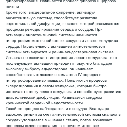
фиброзирования. Начинается процесс фиброза и цирроза
печени.
Кроме того, висцеральное ожирение, активируя
ангиотензивную систему, способствует развитию
эндотелиальной дисфункции, в основе которой развиваются
процессы ремоделирования сердца и сосудов. При
активации ангиотензиновой системы начинается
гипертрофия мышечной стенки сосудов и левого желудочка
сердца. Параллельно с активацией ангиотензиновой
системы активируется и ренин-альдостероновая система.
Изначально возникает гипертрофия левого желудочка, то в
последующем активация приводит к тому, что благодаря
высокому выбросу адьдостерона, он начинает
способствовать отложению коллагена IV порядка в
гипертрофированных мышцах. Появляются процессы
склерозирования в левом желудочке, которые быстро
истончают стенку левого желудочка и способствуют развитию
диастолической дисфункции. Развивается синдром
хронической сердечной недостаточности.
Такой же процесс наблюдается и в сосудах. Благодаря
вазоконстрикции за счет ангиотензиновой системы сначала в
сосудах утолщается мышечная стенка, потом возникают
процессы склерозирования, в конечном итоге все