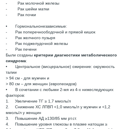
- Рак молочной железы
- Рак шейки матки
- Рак почки
• Гормональнонезависимые:
- Рак поперечноободочной и прямой кишок
- Рак желчного пузыря
- Рак поджелудочной железы
- Рак печени
Были созданы
критерии диагностики метаболического
синдрома
:
• Центральное (висцеральное) ожирение: окружность
талии
> 94 см - для мужчин и
> 80 см – для женщин (европеоидов)
• В сочетании с любыми 2-мя из 4-х нижеследующих
факторов:
1. Увеличение ТГ ≥ 1,7 ммоль/л
2. Снижение ХС ЛПВП <1,0 ммоль/л у мужчин и <1,2
ммоль/л у женщин
3. Повышение АД ≥130/85 мм рт.ст.
4. Повышение уровня глюкозы в плазме натощак ≥