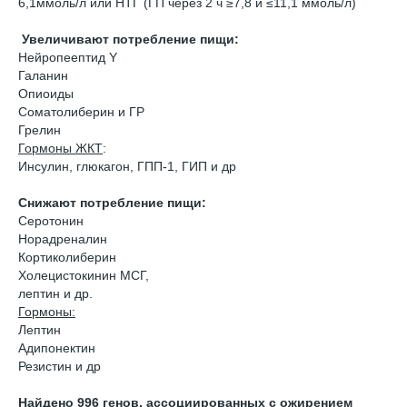
6,1ммоль/л или НТГ (ГП через 2 ч ≥7,8 и ≤11,1 ммоль/л)
Увеличивают потребление пищи:
Нейропеептид Y
Галанин
Опиоиды
Соматолиберин и ГР
Грелин
Гормоны ЖКТ
:
Инсулин, глюкагон, ГПП-1, ГИП и др
Снижают потребление пищи:
Серотонин
Норадреналин
Кортиколиберин
Холецистокинин МСГ,
лептин и др.
Гормоны:
Лептин
Адипонектин
Резистин и др
Найдено 996 генов, ассоциированных с ожирением