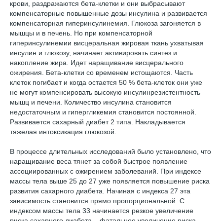
крови, раздражаются бета-клетки и они выбрасывают
компенсаторные повышенные дозы инсулина и развивается
компенсаторная гиперинсулинемия. Глюкоза загоняется в
мышцы и в печень. Но при компенсаторной
гиперинсулинемии висцеральная жировая ткань ухватывая
инсулин и глюкозу, начинает активировать синтез и
накопление жира. Идет наращивание висцерального
ожирения. Бета-клетки со временем истощаются. Часть
клеток погибает и когда остается 50 % бета-клеток они уже
не могут компенсировать высокую инсулинрезистентность
мышц и печени. Количество инсулина становится
недостаточным и гипергликемия становится постоянной.
Развивается сахарный диабет 2 типа. Накладывается
тяжелая интоксикация глюкозой.
В процессе длительных исследований было установлено, что
наращивание веса тянет за собой быстрое появление
ассоциированных с ожирением заболеваний. При индексе
массы тела выше 25 до 27 уже появляется повышение риска
развития сахарного диабета. Начиная с индекса 27 эта
зависимость становится прямо пропорциональной. С
индексом массы тела 33 начинается резкое увеличение
риска сахарного диабета – фатальное увеличение риска