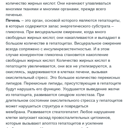
количество жирных кислот. Они начинают улавливаться
многими тканями и многими органами, прежде всего
печенью.
Печень
– это орган, основой которого являются гепатоциты,
в которых содержится запас энергетического субстрата –
гликогена. При висцеральном ожирении, когда много
свободных жирных кислот, они накапливаются и выпадают в
большом количестве в гепатоцитах. Висцеральное ожирение
всегда сопряжено с инсулинрезистентностью. И в этом
случае конкурентом гликогена становится накопление
свободных жирных кислот. Количество жирных кислот в
гепатоците увеличивается, они все не утилизируются, а
окисляясь, задерживаются в клетках печени, вызывая
окислительный стресс. Это большое количество перекисных
липидов. Перекисные липиды, присутствующие в гепатоците
будут нарушать его функцию. Ухудшается выведение желчи
из гепатоцита, развивается синдром холестаза. При
длительном состоянии окислительного стресса у гепатоцитов
может нарушиться структура и повредиться
мембрана. Развивается стеатогепатит. Любое нарушение
клетки запускает каскад провоспалительных цитокинов,
которые вызывают апоптоз гепатоцитов и усиление