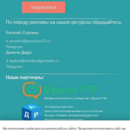
подписаться
По поводу рекламы на наших ресурсах обращайтесь:
Евгений Сорокин
e.sorokin@provizor24.ru
Telegram
Данила Дадус
d.dadus@medpodgotovka.ru
Telegram
Наши партнеры:
Профессиональное сообщество «Врачи РФ»
Ассоциация детских
анестезиологов-реаниматологов России
Russian Pediatric Anesthesiologists and
Reanimatologists Association
Отправляя заявки с этого сайта вы вы принимаете
Мы используем cookie для улучшения работы сайта. Продолжая использовать сайт, вы