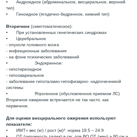
• Андроидное (абдоминальное, висцеральное, верхний
тип)
• Гиноидное (ягодично-бедренное, нижний тип)
Вторичное
(симптоматическое):
• При установленных генетических синдромах
• Церебральное:
- опухоли головного мозга
- инфекционные заболевания
- на фоне психических заболеваний
• Эндокринное:
- гипотиреоидное
- гипоовариальное
- заболевание гипоталамо-гипофизарно- надпочечникой
системы
• Ятрогенное (обусловленное приемом ЛС)
Вторичное ожирение встречается не так часто, как
первичное.
Для оценки висцерального ожирения используют
показатели:
• ИМТ= вес (кг) / рост (м)²: норма 18.5 – 24.9
• ОТ (окружность талии) в см: для ВО ОТ (жен) ≥ 80 см и