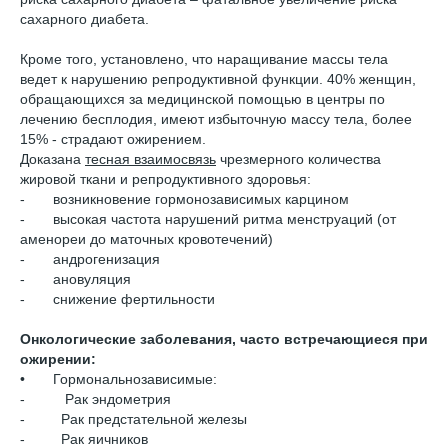
сахарного диабета.
Кроме того, установлено, что наращивание массы тела
ведет к нарушению репродуктивной функции. 40% женщин,
обращающихся за медицинской помощью в центры по
лечению бесплодия, имеют избыточную массу тела, более
15% - страдают ожирением.
Доказана
тесная взаимосвязь
чрезмерного количества
жировой ткани и репродуктивного здоровья:
- возникновение гормонозависимых карцином
- высокая частота нарушений ритма менструаций (от
аменореи до маточных кровотечений)
- андрогенизация
- ановуляция
- снижение фертильности
Онкологические заболевания, часто встречающиеся при
ожирении:
• Гормональнозависимые:
- Рак эндометрия
- Рак предстательной железы
- Рак яичников