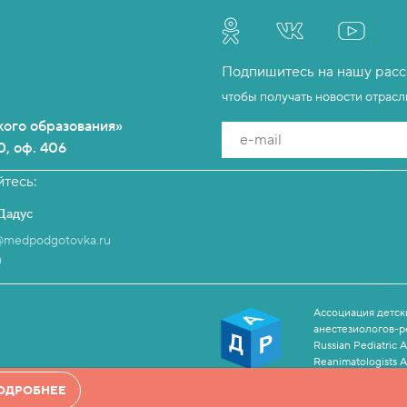
Подпишитесь на нашу расс
чтобы получать новости отрас
ого образования»
e-mail
0, оф. 406
тесь:
Дадус
@medpodgotovka.ru
m
Ассоциация детск
анестезиологов-р
Russian Pediatric 
Reanimatologists A
те условия
Положения
и даёте
Согласие
на обработку персо
ОДРОБНЕЕ
убличной офертой. Актуальные цены и условия уточняйте у 