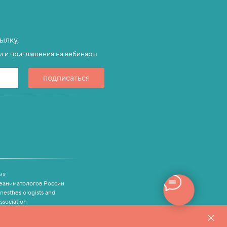
ылку,
ли и приглашения на вебинары
подписаться
их
еаниматологов России
Anesthesiologists and
ssociation
нальных данных.
менеджеров компании.