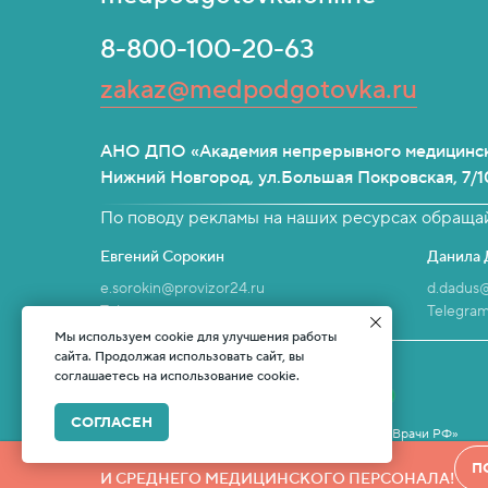
8-800-100-20-63
zakaz@medpodgotovka.ru
АНО ДПО «Академия непрерывного медицинск
Нижний Новгород, ул.Большая Покровская, 7/1
По поводу рекламы на наших ресурсах обращай
Евгений Сорокин
Данила 
e.sorokin@provizor24.ru
d.dadus
Telegram
Telegra
Мы используем cookie для улучшения работы
Наши партнеры:
сайта. Продолжая использовать сайт, вы
соглашаетесь на использование cookie.
СОГЛАСЕН
Профессиональное сообщество «Врачи РФ»
Отправляя заявки с этого сайта вы вы принимае
СЕРТИФИКАЦИЯ ВРАЧЕЙ
П
Информация, указанная на сайте, не является п
И СРЕДНЕГО МЕДИЦИНСКОГО ПЕРСОНАЛА!